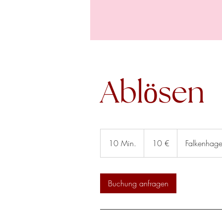
Ablösen
10
Euro
10 Min.
1
10 €
Falkenhage
0
M
i
Buchung anfragen
n
.