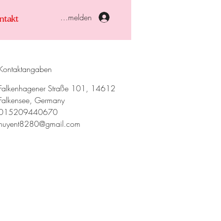
Anmelden
ntakt
Kontaktangaben
Falkenhagener Straße 101, 14612
Falkensee, Germany
015209440670
huyent8280@gmail.com