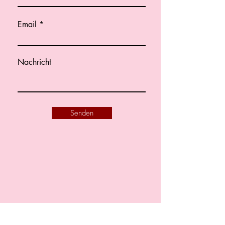
Email
Nachricht
Senden
Falkenhagenerstr.101
14612 Falkensee