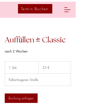
Termin Buchen
Auffüllen - Classic
nach 2 Wochen
35
Euro
1 Std.
1
35 €
S
t
Falkenhagener Straße
d
Buchung anfragen