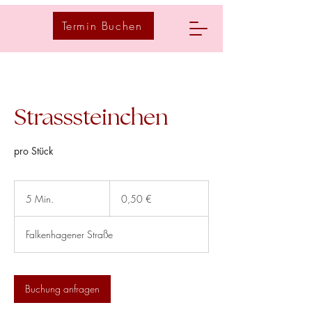
Termin Buchen
Strasssteinchen
pro Stück
0,50
€
5 Min.
5
0,50 €
M
i
Falkenhagener Straße
n
.
Buchung anfragen