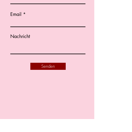
Email
Nachricht
Senden
Falkenhagenerstr.101
14612 Falkensee